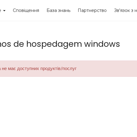
re
Сповіщення
База знань
Партнерство
Зв'язок з 
nos de hospedagem windows
 не має доступних продуктів/послуг