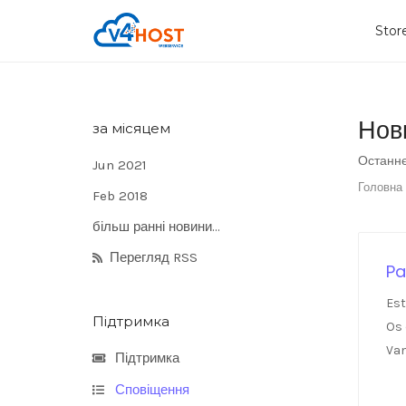
Sto
Нов
за місяцем
Останнє
Jun 2021
Головна
Feb 2018
більш ранні новини...
Перегляд RSS
Pa
Est
Підтримка
Os 
Vam
Підтримка
Сповіщення