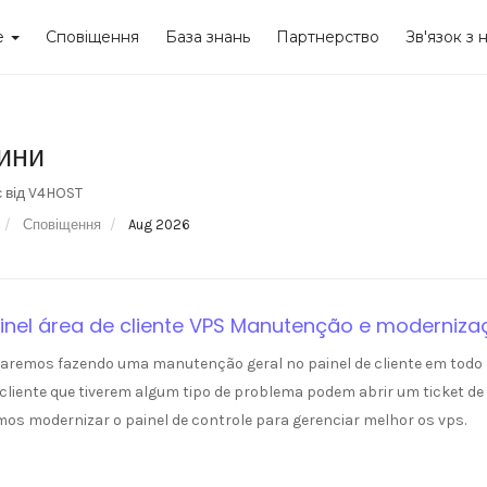
re
Сповіщення
База знань
Партнерство
Зв'язок з 
ини
 від V4HOST
Сповіщення
Aug 2026
inel área de cliente VPS Manutenção e moderniza
aremos fazendo uma manutenção geral no painel de cliente em todo
cliente que tiverem algum tipo de problema podem abrir um ticket de 
os modernizar o painel de controle para gerenciar melhor os vps.