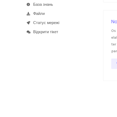
База знань
Файли
No
Статус мережі
Os 
Відкрити тікет
ela
ter
para