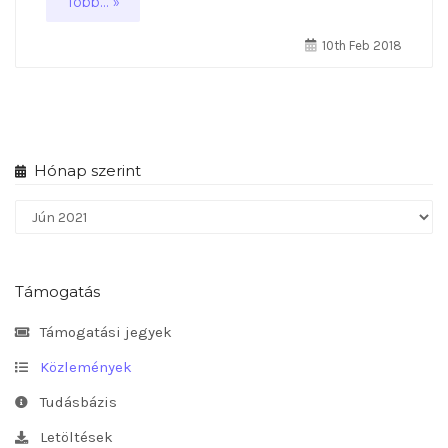
Több... »
10th Feb 2018
Hónap szerint
Támogatás
Támogatási jegyek
Közlemények
Tudásbázis
Letöltések