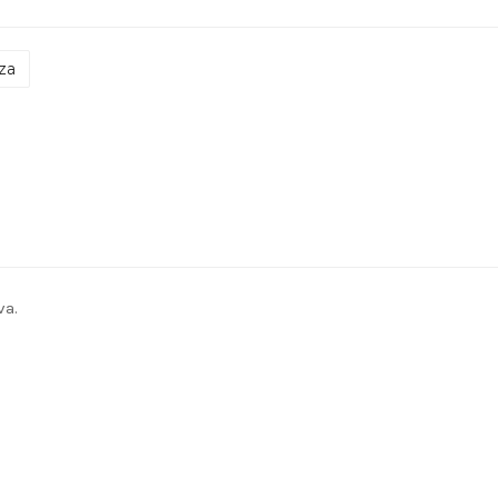
za
va.