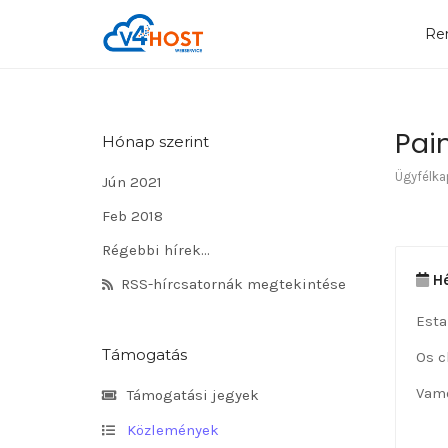
Re
Pai
Hónap szerint
Ügyfélka
Jún 2021
Feb 2018
Régebbi hírek...
Hé
RSS-hírcsatornák megtekintése
Esta
Támogatás
Os c
Vamo
Támogatási jegyek
Közlemények