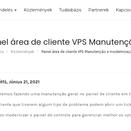
ndelés
Közlemények
Tudásbázis
Partnerek
Kapcso
nel área de cliente VPS Manuten
pu
Közlemények
Painel área de cliente VPS Manutenção e modernizaç
tfő, Június 21, 2021
remos fazendo uma manutenção geral no painel de cliente em 
liente que tiverem algum tipo de problema podem abrir um ticke
s modernizar o painel de controle para gerenciar melhor os vps