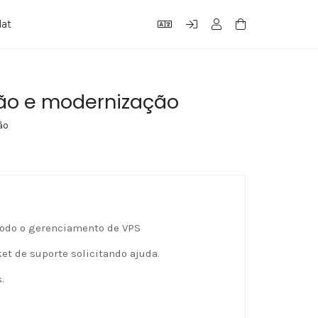
lat
ção e modernização
ão
todo o gerenciamento de VPS
t de suporte solicitando ajuda.
.