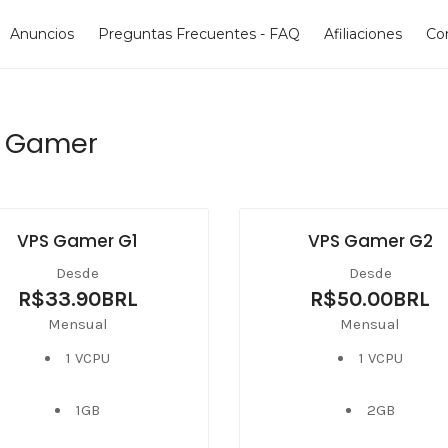
Anuncios
Preguntas Frecuentes - FAQ
Afiliaciones
Co
 Gamer
VPS Gamer G1
VPS Gamer G2
Desde
Desde
R$33.90BRL
R$50.00BRL
Mensual
Mensual
1 VCPU
1 VCPU
1GB
2GB