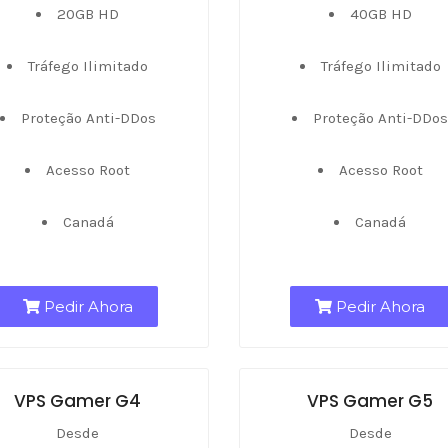
20GB HD
40GB HD
Tráfego Ilimitado
Tráfego Ilimitado
Proteção Anti-DDos
Proteção Anti-DDo
Acesso Root
Acesso Root
Canadá
Canadá
Pedir Ahora
Pedir Ahora
VPS Gamer G4
VPS Gamer G5
Desde
Desde