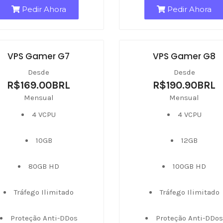
Pedir Ahora
Pedir Ahora
VPS Gamer G7
VPS Gamer G8
Desde
Desde
R$169.00BRL
R$190.90BRL
Mensual
Mensual
4 VCPU
4 VCPU
10GB
12GB
80GB HD
100GB HD
Tráfego Ilimitado
Tráfego Ilimitado
Proteção Anti-DDos
Proteção Anti-DDo