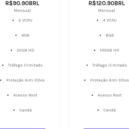
R$90.90BRL
R$120.90BRL
Mensual
Mensual
2 VCPU
4 VCPU
4GB
6GB
50GB HD
100GB HD
Tráfego Ilimitado
Tráfego Ilimitado
Proteção Anti-DDos
Proteção Anti-DDo
Acesso Root
Acesso Root
Candá
Candá