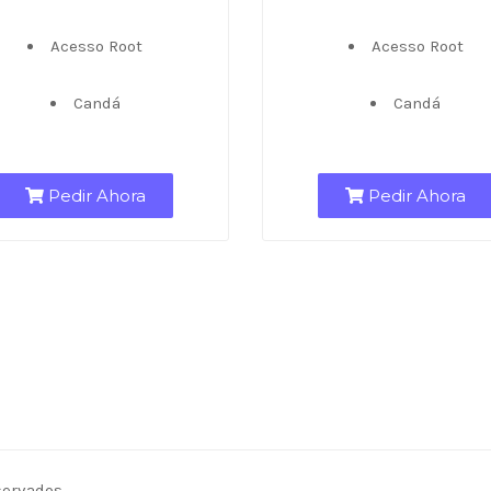
Acesso Root
Acesso Root
Candá
Candá
Pedir Ahora
Pedir Ahora
servados.