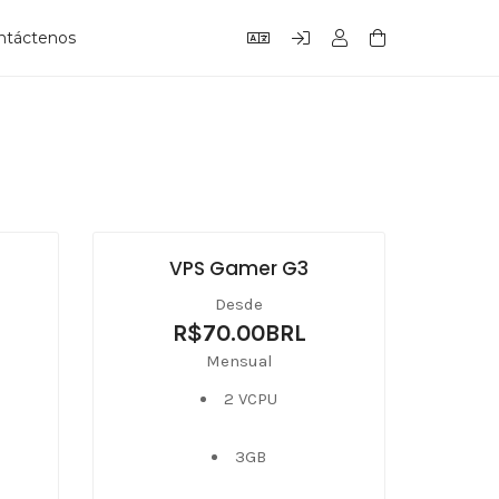
ntáctenos
VPS Gamer G3
Desde
R$70.00BRL
Mensual
2 VCPU
3GB