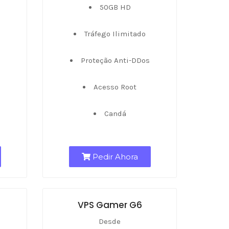
50GB HD
Tráfego Ilimitado
s
Proteção Anti-DDos
Acesso Root
Candá
Pedir Ahora
VPS Gamer G6
Desde