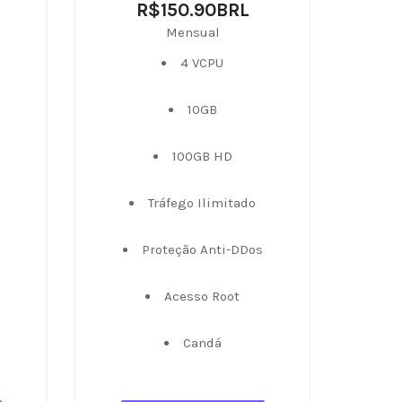
R$150.90BRL
Mensual
4 VCPU
10GB
100GB HD
Tráfego Ilimitado
s
Proteção Anti-DDos
Acesso Root
Candá