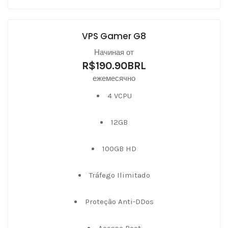
VPS Gamer G8
Начиная от
R$190.90BRL
ежемесячно
4 VCPU
12GB
100GB HD
Tráfego Ilimitado
Proteção Anti-DDos