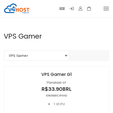
Tog
navi
VPS Gamer
VPS Gamer G1
Начиная от
R$33.90BRL
ежемесячно
1 VCPU