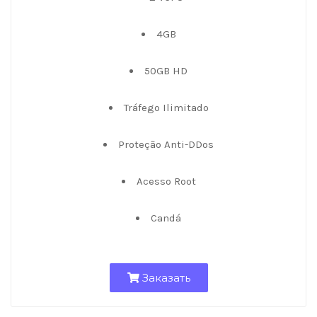
4GB
50GB HD
Tráfego Ilimitado
Proteção Anti-DDos
Acesso Root
Candá
Заказать