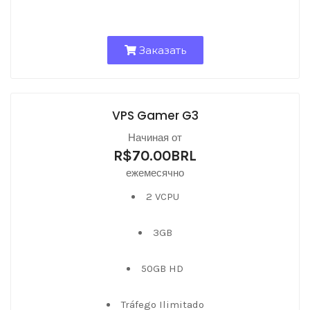
Заказать
VPS Gamer G3
Начиная от
R$70.00BRL
ежемесячно
2 VCPU
3GB
50GB HD
Tráfego Ilimitado