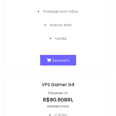
Proteção Anti-DDos
Acesso Root
Candá
Заказать
VPS Gamer G4
Начиная от
R$90.90BRL
ежемесячно
2 VCPU