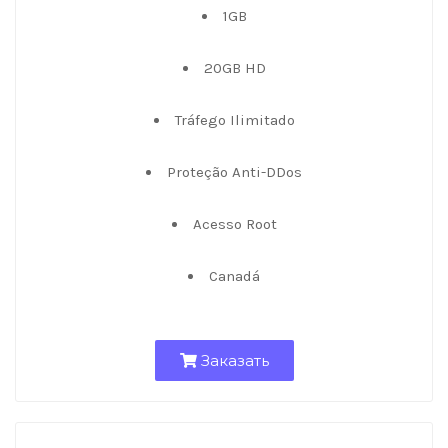
1GB
20GB HD
Tráfego Ilimitado
Proteção Anti-DDos
Acesso Root
Canadá
Заказать