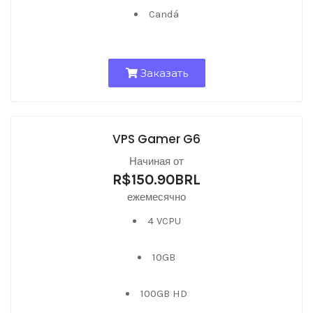
Candá
Заказать
VPS Gamer G6
Начиная от
R$150.90BRL
ежемесячно
4 VCPU
10GB
100GB HD