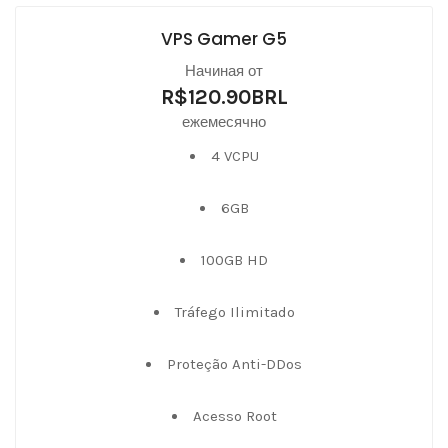
VPS Gamer G5
Начиная от
R$120.90BRL
ежемесячно
4 VCPU
6GB
100GB HD
Tráfego Ilimitado
Proteção Anti-DDos
Acesso Root