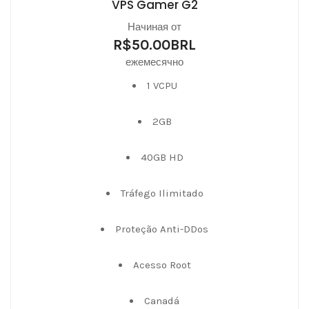
VPS Gamer G2
Начиная от
R$50.00BRL
ежемесячно
1 VCPU
2GB
40GB HD
Tráfego Ilimitado
Proteção Anti-DDos
Acesso Root
Canadá