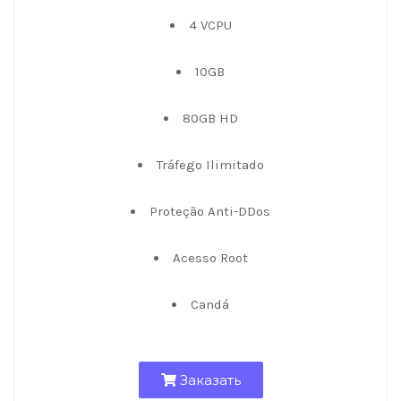
4 VCPU
10GB
80GB HD
Tráfego Ilimitado
Proteção Anti-DDos
Acesso Root
Candá
Заказать