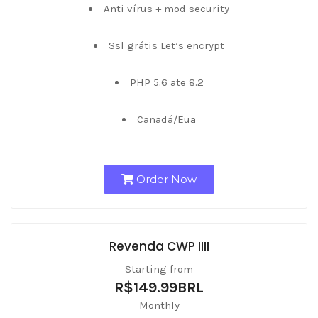
Anti vírus + mod security
Ssl grátis Let’s encrypt
PHP 5.6 ate 8.2
Canadá/Eua
Order Now
Revenda CWP IIII
Starting from
R$149.99BRL
Monthly