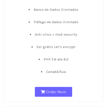
Banco de Dados Ilimitados
Tráfego de dados Ilimitado
Anti vírus + mod security
Ssl grátis Let’s encrypt
PHP 5.6 ate 8.2
Canadá/Eua
Order Now