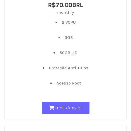
R$70.00BRL
monthly
2 VCPU
3GB
50GB HD
Proteção Anti-DDos
Acesso Root
İndi sifariş et