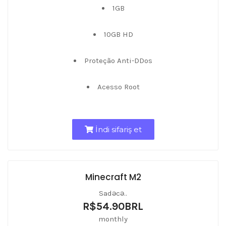
1GB
10GB HD
Proteção Anti-DDos
Acesso Root
İndi sifariş et
Minecraft M2
Sadəcə..
R$54.90BRL
monthly