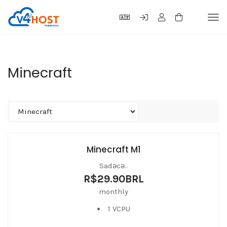
Tog
navi
Minecraft
Minecraft M1
Sadəcə..
R$29.90BRL
monthly
1 VCPU