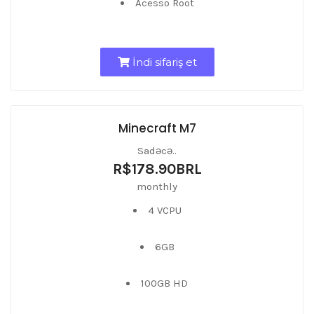
Acesso Root
İndi sifariş et
Minecraft M7
Sadəcə..
R$178.90BRL
monthly
4 VCPU
6GB
100GB HD