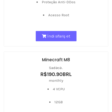
Proteção Anti-DDos
Acesso Root
İndi sifariş et
Minecraft M8
Sadəcə..
R$190.90BRL
monthly
4 VCPU
12GB