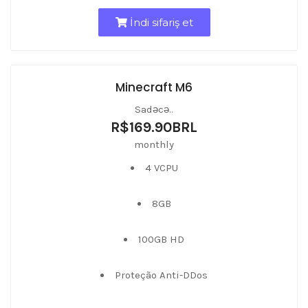
İndi sifariş et
Minecraft M6
Sadəcə..
R$169.90BRL
monthly
4 VCPU
8GB
100GB HD
Proteção Anti-DDos