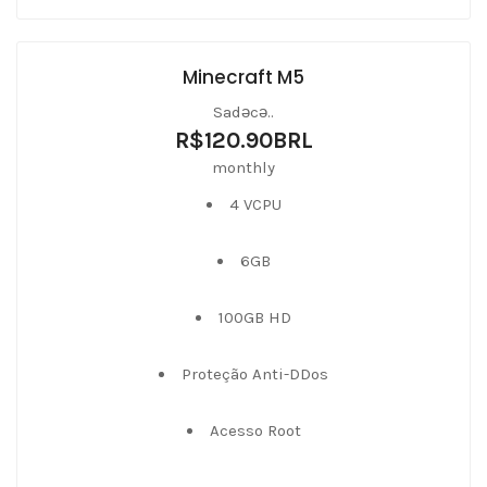
Minecraft M5
Sadəcə..
R$120.90BRL
monthly
4 VCPU
6GB
100GB HD
Proteção Anti-DDos
Acesso Root