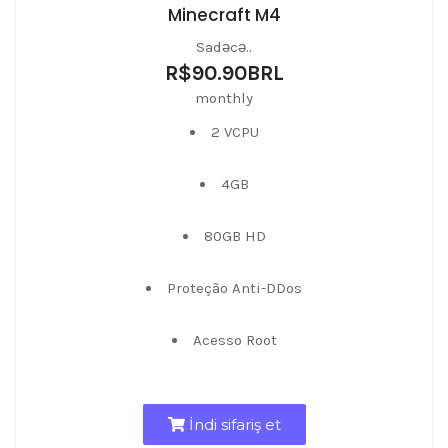
Minecraft M4
Sadəcə..
R$90.90BRL
monthly
2 VCPU
4GB
80GB HD
Proteção Anti-DDos
Acesso Root
İndi sifariş et