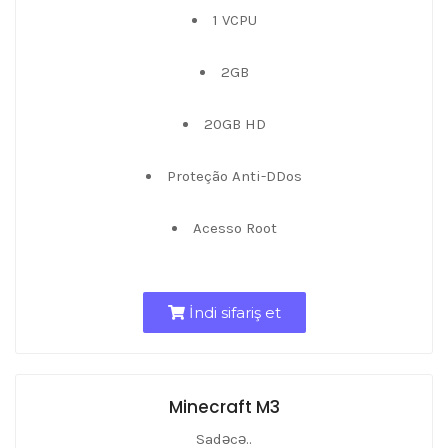
1 VCPU
2GB
20GB HD
Proteção Anti-DDos
Acesso Root
İndi sifariş et
Minecraft M3
Sadəcə..