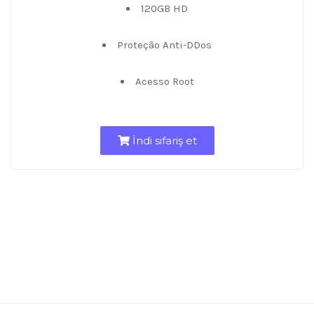
120GB HD
Proteção Anti-DDos
Acesso Root
İndi sifariş et