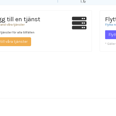
1 År
g till en tjänst
Flyt
land våra tjänster
Flytta 
 tjänster för alla tillfällen
Fly
till våra tjänster
* Gälle