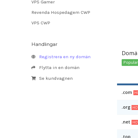
VPS Gamer
Revenda Hospedagem CWP
VPS CWP
Handlingar
Domän
Registrera en ny domän
Popular 
Flytta in en domän
Se kundvagnen
.com
HO
.org
HO
.net
HO
.top