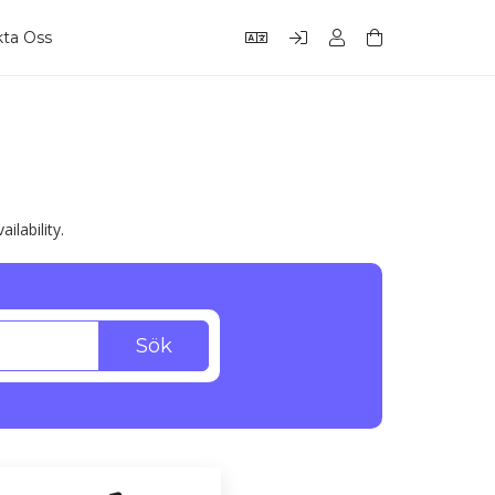
kta Oss
lability.
Sök