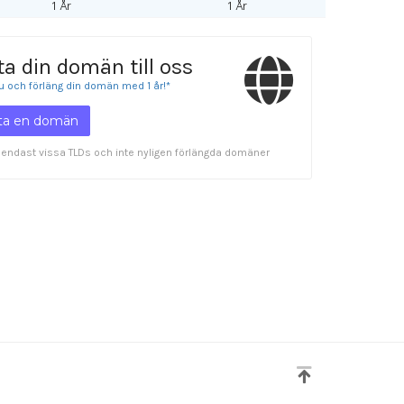
1 År
1 År
ta din domän till oss
nu och förläng din domän med 1 år!*
tta en domän
r endast vissa TLDs och inte nyligen förlängda domäner