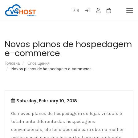
Tog
navi
Novos planos de hospedagem
e-commerce
Головна
Сповіщення
Novos planos de hospedagem e-commerce
Saturday, February 10, 2018
Os novos planos de hospedagem de lojas virtuais é
totalmente diferente das hospedagens
convencionais, ele foi elaborado para obter a melhor
performance para sua loja virtual em um ambiente