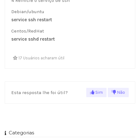
4 Reinicie o serviço de ssh
Debian/ubuntu
service ssh restart
Centos/RedHat
service sshd restart
17 Usuários acharam útil
Esta resposta lhe foi útil?
Sim
Não
Categorias